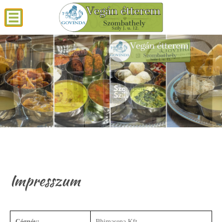
Impresszum
Cégnév:
Bhimasena Kft.