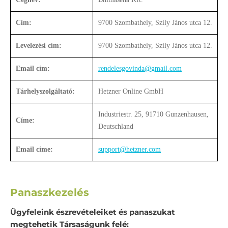
Cím:
9700 Szombathely, Szily János utca 12.
Levelezési cím:
9700 Szombathely, Szily János utca 12.
Email cím:
rendelesgovinda@gmail.com
Tárhelyszolgáltató:
Hetzner Online GmbH
Industriestr. 25, 91710 Gunzenhausen,
Címe:
Deutschland
Email címe:
support@hetzner.com
Panaszkezelés
Ügyfeleink észrevételeiket és panaszukat
megtehetik Társaságunk felé: